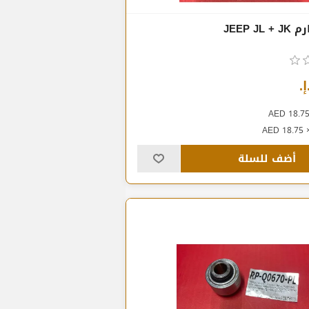
JEEP J
أضف للسلة