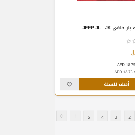
لفي JEEP JL - JK
أضف للسلة
5
4
3
2