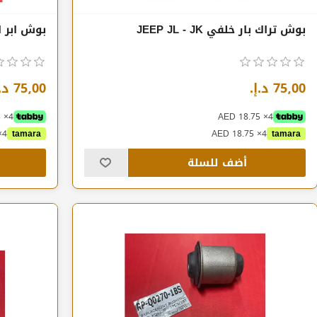
بوش تراك بار خلفي JEEP JL - JK
بوش ابر ارم L + JK
75٫00 د.إ.‏
75٫00 د.إ.‏
4× AED 18.75
4× AED 18.75
4× AED 18.75
tamara
4× AED 18.75
tamara
أضف للسلة