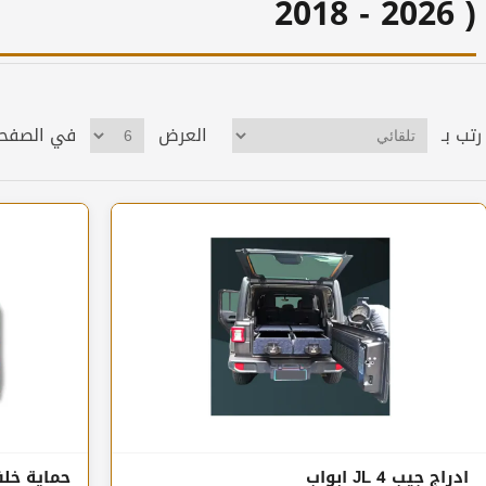
2018 - 2026 )
رتب بـ
العرض
في الصفح
ادراج جيب JL 4 ابواب
حماية خلفية +