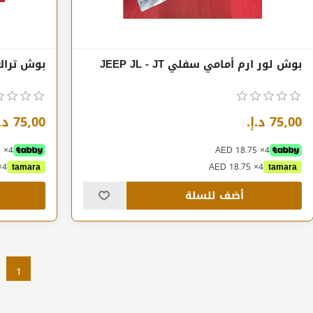
بوش لور ارم أمامي سفلي JEEP JL - JT
بوش تراك بار خ
75٫00 د.إ.‏
75٫00 د.إ.‏
4× AED 18.75
4× AED 18.75
4× AED 18.75
tamara
4× AED 18.75
tamara
أضف للسلة
1