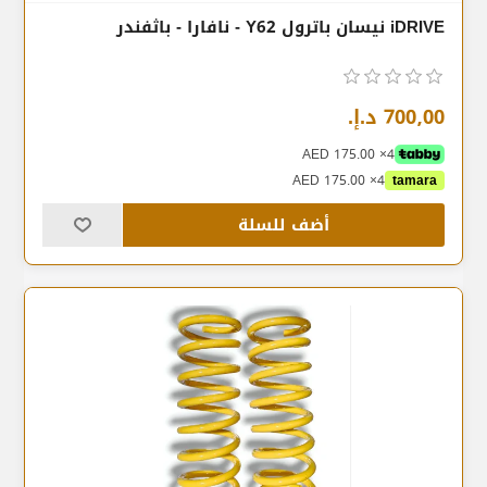
iDRIVE نيسان باترول Y62 - نافارا - باثفندر
700٫00 د.إ.‏
4× AED 175.00
4× AED 175.00
tamara
أضف للسلة