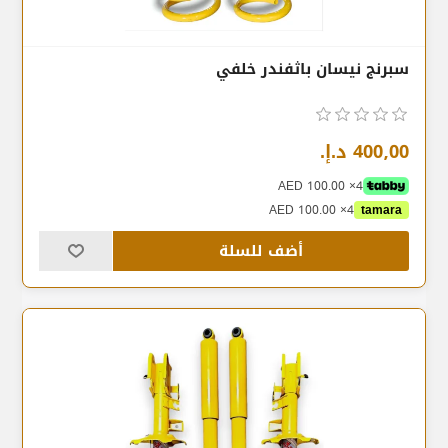
سبرنج نيسان باثفندر خلفي
400٫00 د.إ.‏
4× AED 100.00
4× AED 100.00
tamara
أضف للسلة