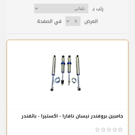
رتب بـ
العرض
في الصفحة
جامبين بروفندر نيسان نافارا - اكستيرا - باثفندر