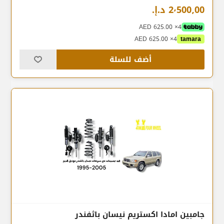
2٬500٫00 د.إ.‏
4× AED 625.00
4× AED 625.00
tamara
أضف للسلة
جامبين امادا اكستريم نيسان باثفندر