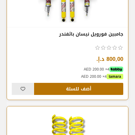
جامبين فورويل نيسان باثفندر
800٫00 د.إ.‏
4× AED 200.00
4× AED 200.00
tamara
أضف للسلة