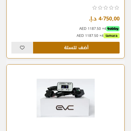
4٬750٫00 د.إ.‏
4× AED 1187.50
4× AED 1187.50
tamara
أضف للسلة