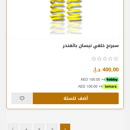
سبرنج خلفي نيسان باثفندر
400٫00 د.إ.‏
4× AED 100.00
4× AED 100.00
tamara
أضف للسلة