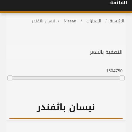
القائمة
الرئيسية
/
السيارات
/
Nissan
/
نيسان باثفندر
التصفية بالسعر
150
4750
نيسان باثفندر