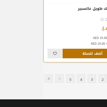
ك طويل عالسبير
أضف للسلة
5
4
3
2