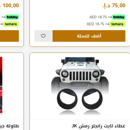
75٫00 د.إ.‏
100٫00 د.إ.‏
4× AED 25.00
4× AED 18.75
4× AED 25.00
tamara
4× AED 18.75
tamara
أضف للسلة
غطاء لايت رانجلر رمش JK
طاولة جيب رانجل