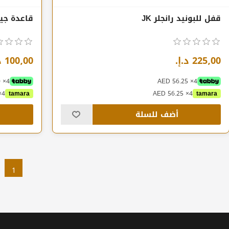
قفل للبونيد رانجلر JK
قاعدة جي
225٫00 د.إ.‏
100٫00 د.إ.‏
4× AED 25.00
4× AED 56.25
4× AED 25.00
tamara
4× AED 56.25
tamara
أضف للسلة
1