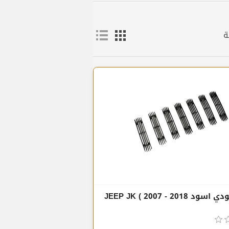
ة
شبك عامودي اسود JEEP JK ( 2007 - 2018