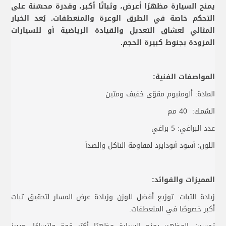
يمنح السيارة مظهرًا أعرض، وثباتًا أكبر، وقدرة محسّنة على
التحكم خاصة في الطرق الوعرة والمنعطفات. يُعد الخيار
المثالي لعشاق التعديل والقيادة الرياضية أو للسيارات
المزودة بجنوط كبيرة الحجم.
المواصفات الفنية:
المادة: ألومنيوم مقوّى خفيف ومتين
السُمك: 40 مم
عدد البراغي: 5 براغي
اللون: أسود أنودايزد لمقاومة التآكل والصدأ
المميزات والفوائد:
زيادة الثبات: توزيع أفضل للوزن وزيادة عرض المسار لتحقيق ثبات
أكبر خصوصًا في المنعطفات.