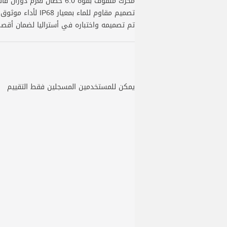
محرك ملفوف بقوة 6.0 حصان لعزم دوران فائق وسرعات سحب عالية
تصميم مقاوم للماء بمعيار IP68 لأداء موثوق في جميع الظروف
تم تصميمه واختباره في أستراليا لضمان أقصى
يمكن للمستخدمين المسجلين فقط التقييم