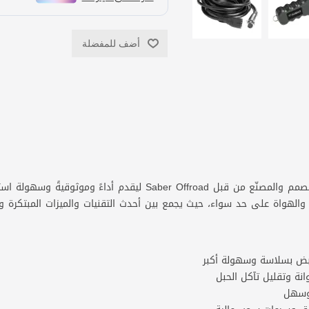
أضف للمفضلة
نقدم لكم ونش Saber بقوة 9500 رطل، المصمم والمصنّع من قبل froad
لهواة على حد سواء، حيث يجمع بين أحدث التقنيات والميزات المبتكرة والمت
بض بسلاسة وسهولة أكبر
وانة وتقليل تآكل الحبل
 وسهل