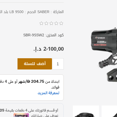
الماركة : SABER الحجم : 9500 LB بلد الصنع : أستراليا (4310 كجم)
كود المخزن:
SBR-9SSW2
2٬100٫00 د.إ.‏
أضف للسلة