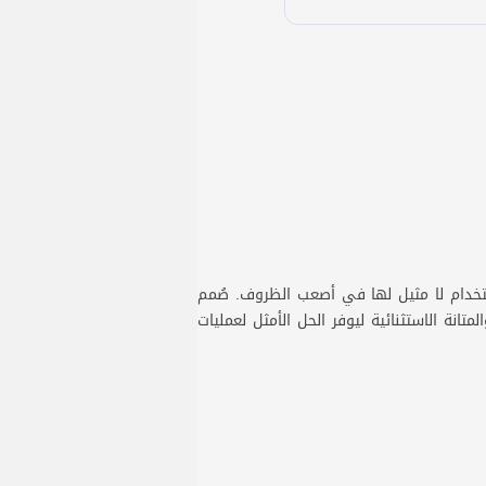
Saber Of ليقدم أداءً وموثوقيةً وسهولة استخدام لا مثيل لها في أصعب الظروف. صُمم
انة الاستثنائية ليوفر الحل الأمثل لعمليات