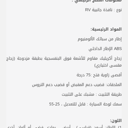
معلومات المنتج الرئيسي :
نوع : نافذة جانبية RV
المواد الرئيسية:
إطار من سبائك الألومنيوم
ABS الإطار الداخلي
زجاج أكريليك مقاوم للأشعة فوق البنفسجية بطبقة مزدوجة (زجاج
مقسى اختياري)
أقصى زاوية فتح :75 درجة
الملحقات: قضيب دعم المقبض أو قضيب دعم التروس
طريقة التثبيت : مشبك على التثبيت
سمك لوحة السيارة : قابل للتعديل ، 25-55
اللون:
1) الإطار: أسود (قياسي) ، أبيض ، رمادي فضي أو ألوان أخرى