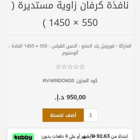
نافذة كرفان زاوية مستديرة (
550 × 1450 )
الماركة : فورويل بلد الصنع : الصين القياس : 550 × 1450 المادة :
ألومنيوم
كود المخزن:
RV-WINDOW20
950٫00 د.إ.‏
أضف للسلة