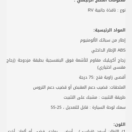
معلومات المنتج الرئيسي :
نوع : نافذة جانبية RV
المواد الرئيسية:
إطار من سبائك الألومنيوم
ABS الإطار الداخلي
زجاج أكريليك مقاوم للأشعة فوق البنفسجية بطبقة مزدوجة (زجاج
مقسى اختياري)
أقصى زاوية فتح :75 درجة
الملحقات: قضيب دعم المقبض أو قضيب دعم التروس
طريقة التثبيت : مشبك على التثبيت
سمك لوحة السيارة : قابل للتعديل ، 25-55
اللون:
1) الإطار: أسود (قياسي) ، أبيض ، رمادي فضي أو ألوان أخرى