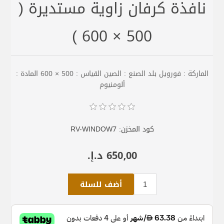
نافذة كرفان زاوية مستديرة (
500 × 600 )
الماركة : فورويل بلد الصنع : الصين القياس : 500 × 600 المادة :
ألومنيوم
كود المخزن:
RV-WINDOW7
650٫00 د.إ.‏
أضف للسلة