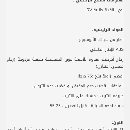
معلومات المنتج الرئيسي :
نوع : نافذة جانبية RV
المواد الرئيسية:
إطار من سبائك الألومنيوم
ABS الإطار الداخلي
زجاج أكريليك مقاوم للأشعة فوق البنفسجية بطبقة مزدوجة (زجاج
مقسى اختياري)
أقصى زاوية فتح :75 درجة
الملحقات: قضيب دعم المقبض أو قضيب دعم التروس
طريقة التثبيت : مشبك على التثبيت
سمك لوحة السيارة : قابل للتعديل ، 25-55
اللون:
1) الإطار: أسود (قياسي) ، أبيض ، رمادي فضي أو ألوان أخرى