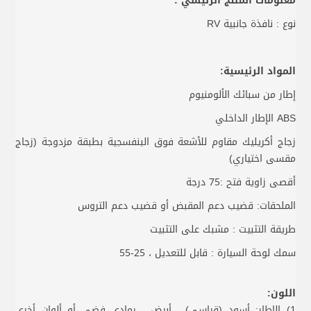
معلومات المنتج الرئيسي :
نوع : نافذة جانبية RV
المواد الرئيسية:
إطار من سبائك الألومنيوم
ABS الإطار الداخلي
زجاج أكريليك مقاوم للأشعة فوق البنفسجية بطبقة مزدوجة (زجاج
مقسى اختياري)
أقصى زاوية فتح :75 درجة
الملحقات: قضيب دعم المقبض أو قضيب دعم التروس
طريقة التثبيت : مشبك على التثبيت
سمك لوحة السيارة : قابل للتعديل ، 25-55
اللون:
1) الإطار: أسود (قياسي) ، أبيض ، رمادي فضي أو ألوان أخرى