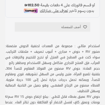
أضف للمفضلة
استخدام مثالي : مجموعة من المعدات لحنفية الحوض متضمنة:
صنبور RV + حوض + مجاري + أنبوب تصريف + ملحقات التركيب.
سواء كنت في المطبخ في المنزل أو تخرج للتخييم والنزهات في
المرآب، فإن المنتج التجاري متكامل وسهل الاستخدام ومظهر رائع.
حجم المادة: حوض RV مصنوع من الفولاذ المقاوم للصدأ 304،
بتقنية تلميع المرآة، متين وليس من السهل تشويهه، قوي ومقاوم
للصدأ، ويمكنه تحمل درجات حرارة تصل إلى 100 درجة مئوية.
الغطاء مصنوع من الزجاج المقسّى، وهو جميل من الناحية الجمالية
وسهل التنظيف.
حوض RV عميق بغطاء قابل للطي : يبلغ ارتفاع حوض RV 15 سم/6
بوصات وعمق كافٍ لغسل الخضار أو الفاكهة دون تناثر الماء. عندما