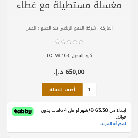
مغسلة مستطيلة مع غطاء
الماركة : شركة الدفع الرباعى بلد الصنع : الصين
كود المخزن:
TC--WL103
650٫00 د.إ.‏
أضف للسلة