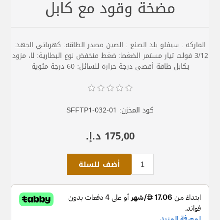
مضخة وقود مع كابل
الماركة : سيفلو بلد الصنع : الصين مصدر الطاقة: كهربائي الجهد:
3/12 فولت تيار مستمر الضغط: ضغط منخفض نوع البطارية: لا، مزود
بكابل طاقة أقصى درجة حرارة للسائل: 60 درجة مئوية
كود المخزن:
SFFTP1-032-01
175٫00 د.إ.‏
أضف للسلة