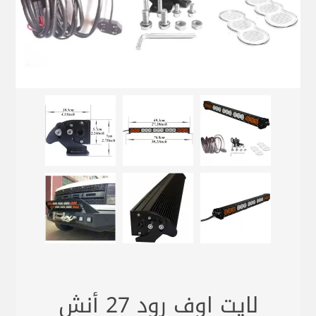
لايت اوف رود 27 أنش