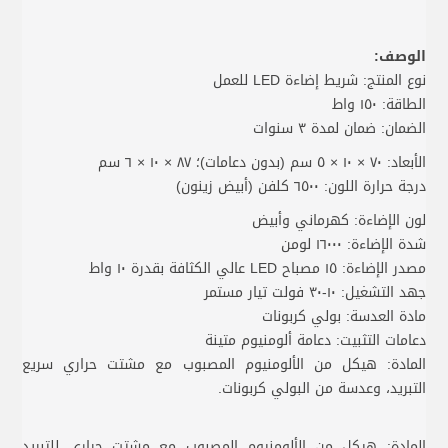
الوصف:
نوع المنتج: شريط إضاءة LED للعمل
الطاقة: ١٥٠ واط
الضمان: ضمان لمدة ٣ سنوات
الأبعاد: ٧٠ × ١٠ × ٥ سم (بدون دعامات)؛ ٨٧ × ١٠ × ٦ سم
درجة حرارة اللون: ٦٥٠٠ كلفن (أبيض زينون)
لون الإضاءة: كهرماني وأبيض
شدة الإضاءة: ١٦٠٠٠ لومن
مصدر الإضاءة: ١٥ مصباح LED عالي الكثافة بقدرة ١٠ واط
جهد التشغيل: ١٠-٣٠ فولت تيار مستمر
مادة العدسة: بولي كربونات
دعامات التثبيت: دعامة ألومنيوم متينة
المادة: هيكل من الألومنيوم المصبوب مع مشتت حراري سريع
التبريد، وعدسة من البولي كربونات.
المادة: هيكل من الألومنيوم المصبوب مع مشتت حراري للتبريد