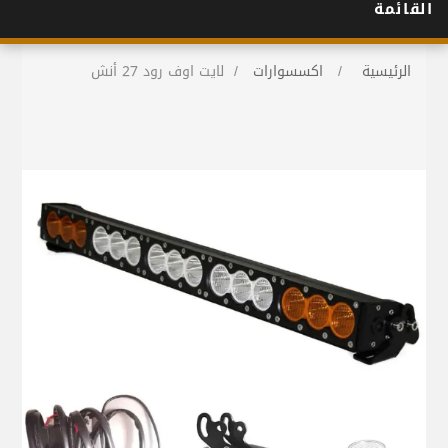
القائمة
الرئيسية
/
اكسسوارات
/
لايت اوف رود 27 أنش