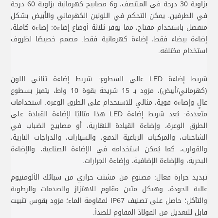
بزاوية 30 درجة في المنتصف، و6 مصابيح كهرمانية بزاوية 60 درجة
في الطرفين. يمكن التحكم في اللونين الكهرماني والأبيض بشكل
منفصل باستخدام مفتاح، مما يوفر ثلاثة أوضاع إضاءة: إضاءة كاملة،
إضاءة بيضاء فقط، إضاءة كهرمانية فقط. مصمم خصيصًا لظروف
استخدام مختلفة.
شريط إضاءة LED عالي السطوع: شريط إضاءة ثنائي اللون
(كهرماني/أبيض)، مزود بـ 15 شريحة بقوة 10 واط، يتميز بسطوع
عالٍ وإضاءة قوية، مثالي للاستخدام على الطرق الوعرة. استخدامات
متعددة: يُعد شريط إضاءة LED هذا مثاليًا لإضاءة القيادة على
الطرق الوعرة، وإضاءة القيادة النهارية، أو مصابيح الضباب في
الشاحنات، والمركبات الرباعية الدفع، والسيارات، والدراجات النارية،
والقوارب، كما يُمكن استخدامه في الإضاءة الصناعية، والإضاءة
البحرية، والإضاءة الإضافية، وإضاءة الجرارات.
تبديد حرارة فعال: مصنوع من مشتت حراري من سبائك الألومنيوم
عالية الجودة، وهيكل متين مقاوم للاهتزاز والصدمات والرطوبة
والتآكل؛ حاصل على تصنيف IP67 لمقاومة الماء؛ مزود بقوس تثبيت
قابل للتعديل من الفولاذ المقاوم للصدأ.