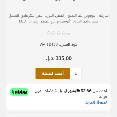
الماركة : فورويل بلد الصنع : الصين اللون: أبيض كهرماني الشكل:
صف واحد المادة: ألومنيوم نوع مصدر الإضاءة: LED
كود المخزن:
WA-TD150
335٫00 د.إ.‏
أضف للسلة