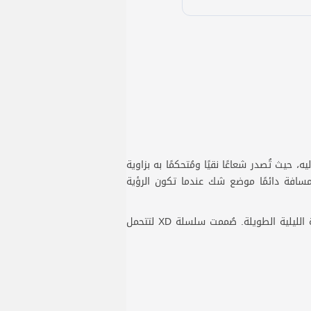
ة إليه، حيث تُصدر شعاعًا نقيًا ومُتحكمًا به بزاوية
ه في آنٍ واحد. وبمدى إضاءة يصل إلى 450 مترًا (1 لوكس)، تُصبح المسافة دائمًا موضع شك عندما تكون الرؤية
بفضل درجة حرارة اللون 5500 كلفن، يكون الضوء الناتج واضحًا وطبيعيًا، مما يُقلل من الوهج وإجهاد العين أثناء القيادة الليلية الطويلة. صُممت سلسلة XD لتتحمل