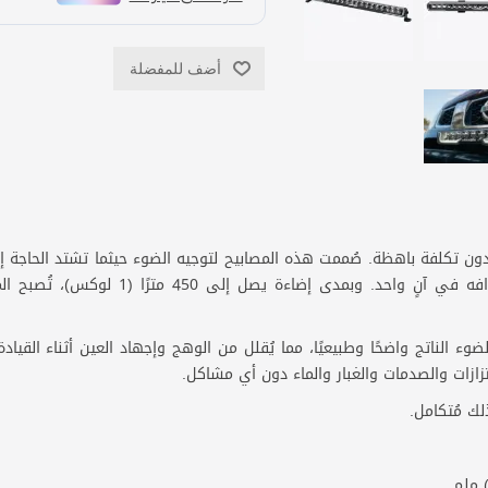
أضف للمفضلة
اءً قويًا وموثوقًا دون تكلفة باهظة. صُممت هذه المصابيح لتوجيه الضوء حيثما تشتد الحاج
انتشار 55 درجة، مُضيئةً الطريق أمامك وحواف
ازات والصدمات والغبار والماء دون أي مشاكل.
لك مُتكامل.