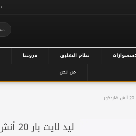
ت
سسوارات
نظام التعليق
فروعنا
من نحن
ور
ليد لايت بار 20 أنش هاردكور