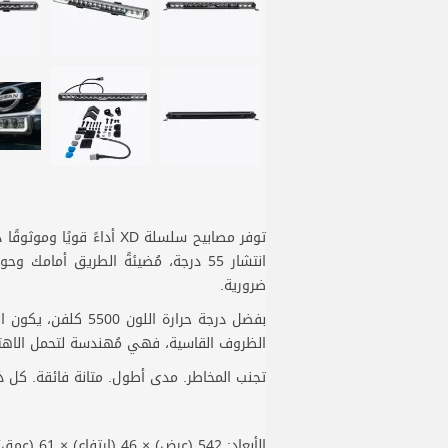
توفر مصابيح سلسلة XD أد
ضرورية.
الظروف القاسية، فهي مُهندسة لتحمل الاهتز
تجنب المخاطر. مدى أطول. متانة فائقة. كل ذ
الأبعاد: 542 (عرض) × 46 (ارتفاع) × 61 (عمق) ملم