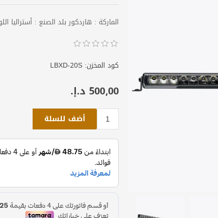
الماركة : هاردكور بلد الصنع : أستراليا الل
كود المخزن:
LBXD-20S
500٫00 د.إ.‏
أضف للسلة