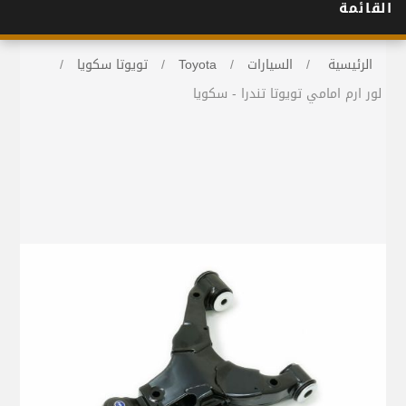
القائمة
الرئيسية
/
السيارات
/
Toyota
/
تويوتا سكويا
/
لور ارم امامي تويوتا تندرا - سكويا