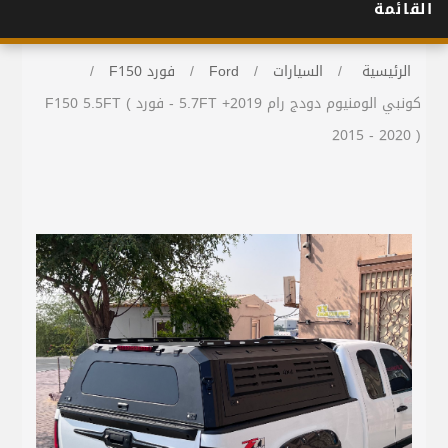
القائمة
الرئيسية
/
السيارات
/
Ford
/
فورد F150
/
كونبي الومنيوم دودج رام 2019+ 5.7FT - فورد F150 5.5FT (
2015 - 2020 )