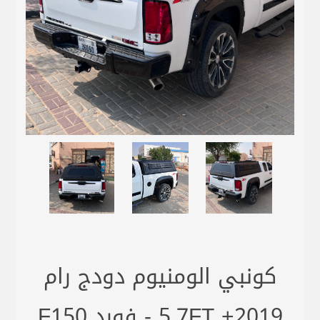
كونبي الومنيوم دودج رام
2019+ 5.7FT - فورد F150