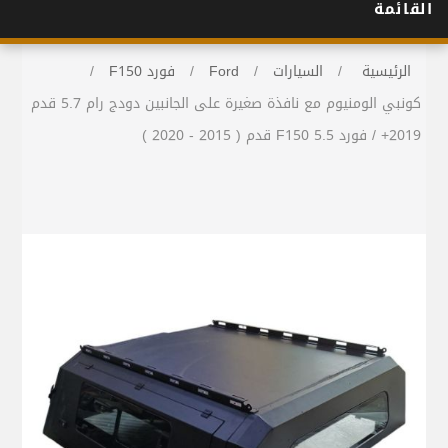
القائمة
الرئيسية
/
السيارات
/
Ford
/
فورد F150
/
كونبي الومنيوم مع نافذة صغيرة على الجانبين دودج رام 5.7 قدم
2019+ / فورد F150 5.5 قدم ( 2015 - 2020 )