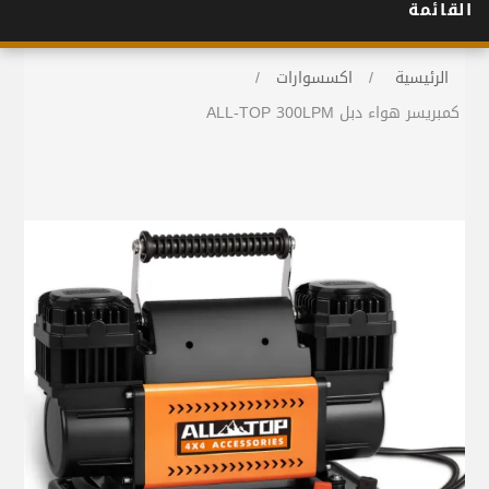
القائمة
الرئيسية
/
اكسسوارات
/
كمبريسر هواء دبل ALL-TOP 300LPM