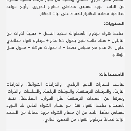
من التلف. مزود بمقبض مطاطي مقاوم للحروق، وأربع قواعد
مطاطية مضادة للاهتزاز للحفاظ على ثبات الجهاز.
المحتويات:
ضاغط هواء مزدوج الأسطوانة شديد التحمل + حقيبة أدوات من
النايلون + سلك طاقة متين بطول 6.5 قدم + خرطوم هواء مطاطي
بطول 26 قدم مع مقياس ضغط + 3 محولات فوهة + محول قفل
الإبهام.
الاستخدامات:
مناسب لسيارات الدفع الرباعي، والدراجات الهوائية، والدراجات
النارية، والمركبات الترفيهية، والمركبات الرباعية، والشاحنات، والكرات،
وغيرها من المعدات الترفيهية مثل القوارب المطاطية. تنبيه:
لاستخدام ضاغط الهواء هذا مع منفاخ الهواء الخاص بك المزود
بمقياس ضغط، تأكد من أن منفاخ الهواء مزود بحماية من الضغط
الزائد لحماية خرطوم الهواء من التدفق العالي.