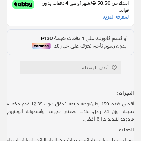
أضف للمفضلة
الميزات:
أقصى ضغط 150 رطل/بوصة مربعة، تدفق هواء 12.35 قدم مكعب/
دقيقة، وزن 24 رطل، غلاف معدني مجوف، وأسطوانة ألومنيوم
مزدوجة لتبديد حرارة أفضل.
الحماية:
مفتاح فصل حراري تلقائي وحماية من التيار الزائد، لحماية المحرك