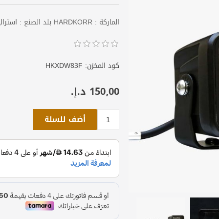
الماركة : HARDKORR بلد الصنع : استراليا العدد : قطعة واحدة
كود المخزن:
HKXDW83F
150٫00 د.إ.‏
أضف للسلة