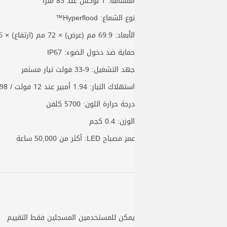
المسافة: 1 لوكس عند 83 مترًا
نوع الشعاع: Hyperflood™
الأبعاد: 69.9 مم (عرض) × 72 مم (ارتفاع) × 59.6 مم (عمق)
حماية ضد دخول الضوء: IP67
جهد التشغيل: 9-33 فولت تيار مستمر
استهلاك التيار: 1.94 أمبير عند 12 فولت / 0.98 أمبير عند 24 فولت
درجة حرارة اللون: 5700 كلفن
الوزن: 0.4 كجم
عمر مصباح LED: أكثر من 50,000 ساعة
يمكن للمستخدمين المسجلين فقط التقييم