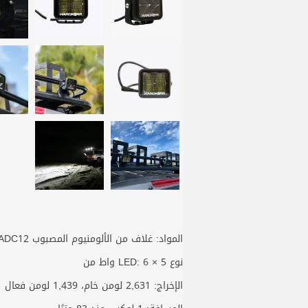
المواد: غلاف من الألومنيوم المصبوب ADC12، عدسة من بولي كربونات Lexan®
نوع LED: 6 × 5 واط من
الإخراج: 2,631 لومن خام، 1,439 لومن فعال