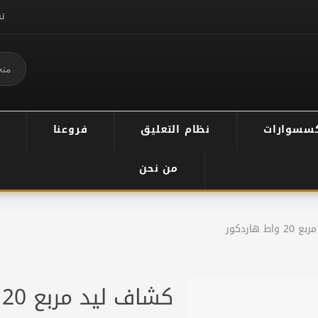
ت
سسوارات
نظام التعليق
فروعنا
من نحن
ط هاردكور
كشاف ليد مربع 20 واط هاردكور