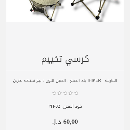
كرسي تخييم
الماركة : IHIKER بلد الصنع : الصين اللون : بيج شنطة تخزين
كود المخزن:
YH-02
60٫00 د.إ.‏