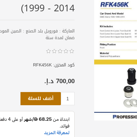
2014 - 1999)
ضمان لمدة سنة
كود المخزن:
RFK456K
700٫00 د.إ.‏
أضف للسلة