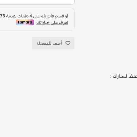
أضف للمفضلة
صًا لسيارات :