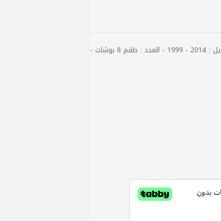
الماركة : فورويل بلد الصنع : الصين الموديل : 2014 - 1999 - العدد : طقم 8 بوشات -