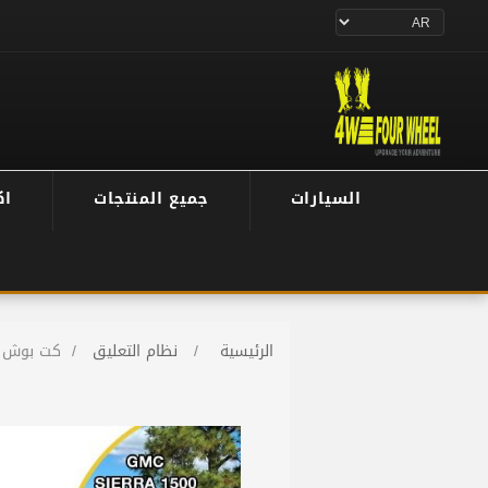
السيارات
جميع المنتجات
اك
الرئيسية
/
نظام التعليق
/
كت بوش فورويل GMC سييرا