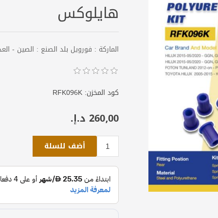
هايلوكس
الماركة : فورويل بلد الصنع : الصين - العدد : طقم 12 بوشة -
كود المخزن:
RFK096K
260٫00 د.إ.‏
أضف للسلة