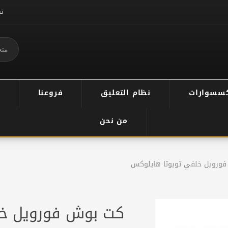
ت
سسوارات
نظام التعليق
فروعنا
من نحن
ورويل خلفي تويوتا هايلوكس
كت بوش فورويل خل