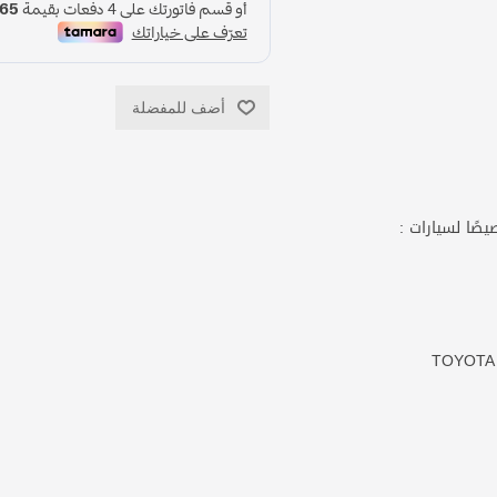
أضف للمفضلة
صًا لسيارات :