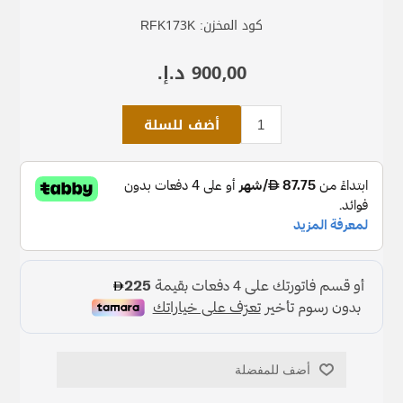
كود المخزن:
RFK173K
900٫00 د.إ.‏
أضف للسلة
أضف للمفضلة