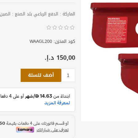
الماركة : الدفع الرباعي بلد الصنع : الصين
كود المخزن:
WAAGL200
150٫00 د.إ.‏
أضف للسلة