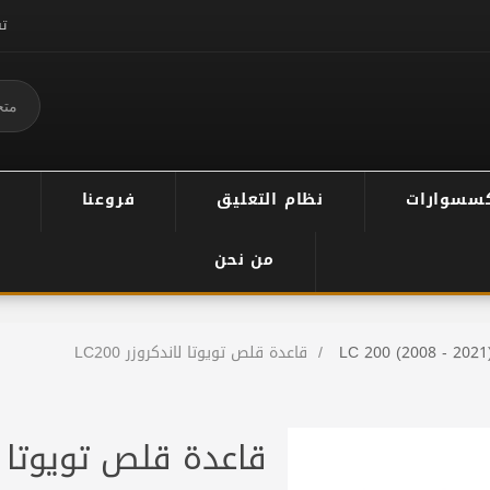
ت
سسوارات
نظام التعليق
فروعنا
من نحن
LC 200 (2008 - 2021
/
قاعدة قلص تويوتا لاندكروزر LC200
قاعدة قلص تويوتا لاندك