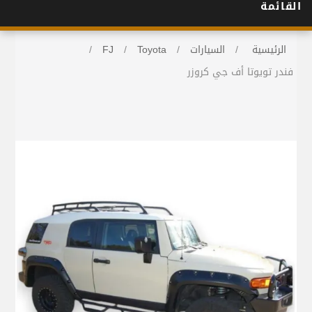
القائمة
الرئيسية
/
السيارات
/
Toyota
/
FJ
/
فندر تويوتا أف جي كروزر