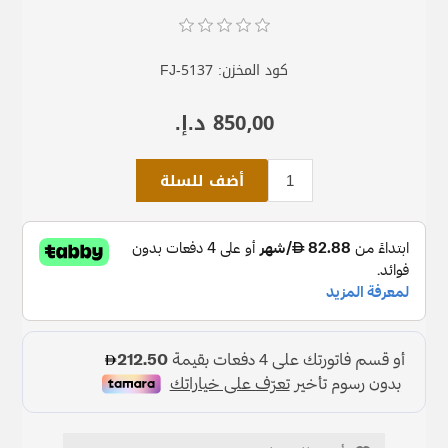
كود المخزن:
FJ-5137
850٫00 د.إ.‏
أضف للسلة