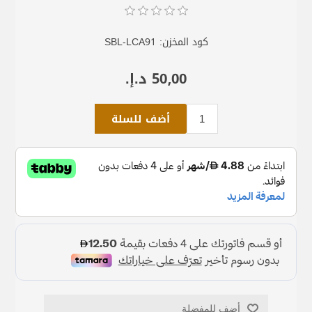
كود المخزن:
SBL-LCA91
50٫00 د.إ.‏
أضف للسلة
أضف للمفضلة