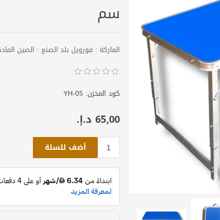
سم
الماركة : فورويل بلد الصنع : الصين المادة : ألوم
كود المخزن:
YH-05
65٫00 د.إ.‏
أضف للسلة