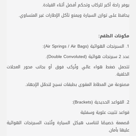
يوفر راحة أكبر للركاب وتحكم أفضل أثناء القيادة.
يحافظ على توازن السيارة ويمنع تآكل الإطارات غير المتساوي.
مكونات الطقم:
1. السبرنجات الهوائية (Air Springs / Air Bags):
عدد 2 سبرنجات هوائية (Double Convoluted).
تتحمل ضغط هواء عالي وتُركب فوق أو بجانب محور العجلات
الخلفية.
مصنوعة من المطاط المقوى بطبقات نسيج لتحمّل الإجهاد.
2. القواعد الحديدية (Brackets):
قواعد تثبيت علوية وسفلية
مُصممة خصيصًا لتناسب هيكل السيارة وتُثبت السبرنجات الهوائية
عليها بأمان.