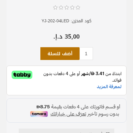
كود المخزن:
YJ-202-04LED
35٫00 د.إ.‏
أضف للسلة