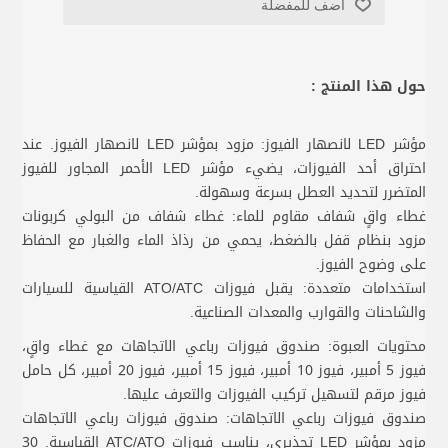
أضف للمفضلة
حول هذا المنتج :
مؤشر LED لانصهار الفيوز: مزود بمؤشر LED لانصهار الفيوز. عند
احتراق أحد الفيوزات، يضيء مؤشر LED الأحمر المجاور للفيوز
المتضرر لتحديد العطل بسرعة وسهولة.
غطاء واقٍ شفاف مقاوم للماء: غطاء شفاف من البولي كربونات
مزود بنظام قفل بالضغط، يحمي من رذاذ الماء والغبار مع الحفاظ
على وضوح الفيوز.
استخدامات متعددة: يقبل فيوزات ATO/ATC القياسية للسيارات
والشاحنات والقوارب والمعدات الصناعية.
محتويات العبوة: صندوق فيوزات رباعي الاتجاهات مع غطاء واقٍ،
فيوز 5 أمبير، فيوز 10 أمبير، فيوز 15 أمبير، فيوز 20 أمبير، كل حامل
فيوز مرقم لتسهيل تركيب الفيوزات والتعرف عليها.
صندوق فيوزات رباعي الاتجاهات: صندوق فيوزات رباعي الاتجاهات
مزود بمؤشر LED تحذيري، يناسب فيوزات ATC/ATO القياسية. 30