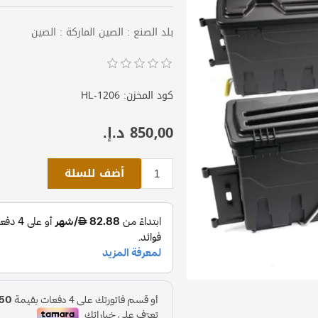
بلد الصنع : الصين الماركة : الصين
كود المخزن:
HL-1206
850٫00 د.إ.‏
أضف للسلة