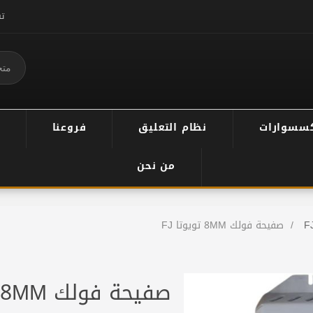
ت
سسوارات
نظام التعليق
فروعنا
من نحن
F
/
صفيحة فولك 8MM تويوتا FJ
صفيحة فولك 8MM تويوتا FJ