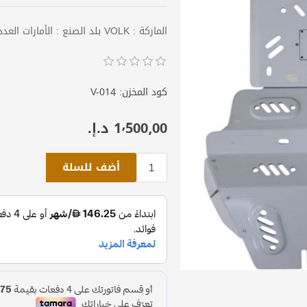
الماركة : VOLK بلد الصنع : الأمارات العدد : قطعتين - اللون : فضي
كود المخزن:
V-014
1٬500٫00 د.إ.‏
أضف للسلة