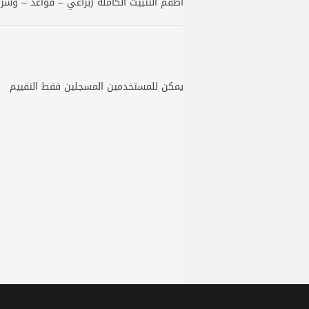
أطقم التثبيت الكاملة (براغي – قواعد – وشر
يمكن للمستخدمين المسجلين فقط التقييم