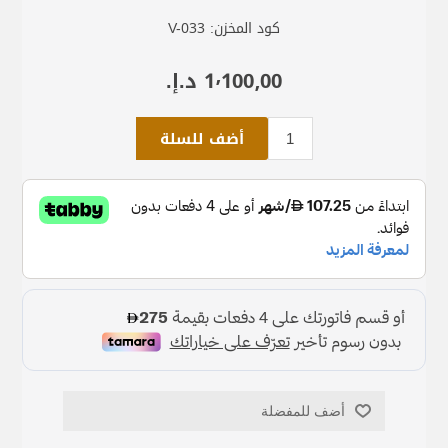
كود المخزن:
V-033
1٬100٫00 د.إ.‏
أضف للسلة
أضف للمفضلة