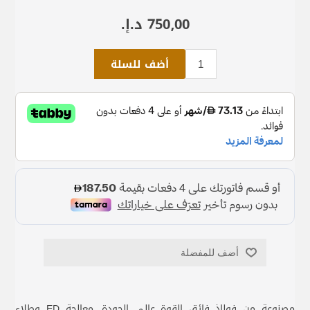
750٫00 د.إ.‏
أضف للسلة
أضف للمفضلة
مصنوعة من فولاذ فائق القوة عالي الجودة. معالجة ED وطلاء