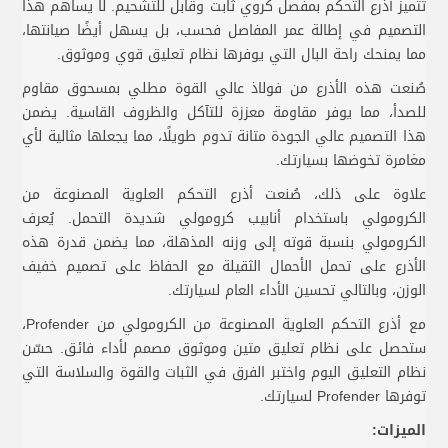
تتميز أذرع التحكم بمفصل كروي ثابت وقابل للتشحيم. لا يساهم هذا
التصميم في إطالة عمر المفاصل فحسب، بل يسهل أيضًا صيانتها،
مما يمنحك راحة البال التي يوفرها نظام تعليق قوي وموثوق.
صُنعت هذه الأذرع من فولاذ عالي القوة مطلي بمسحوق مقاوم
للصدأ، مما يوفر مقاومة معززة للتآكل والظروف القاسية. يضمن
هذا التصميم عالي الجودة متانة تدوم طويلًا، مما يجعلها مثالية لأي
مغامرة تخوضها بسيارتك.
علاوة على ذلك، صُنعت أذرع التحكم العلوية المصنوعة من
الكرومولي باستخدام أنابيب كرومولي شديدة التحمل. يُعرف
الكرومولي بنسبة قوته إلى وزنه المذهلة، مما يضمن قدرة هذه
الأذرع على تحمل الأحمال الثقيلة مع الحفاظ على تصميم خفيف
الوزن، وبالتالي تحسين الأداء العام لسيارتك.
مع أذرع التحكم العلوية المصنوعة من الكرومولي من Profender،
ستحصل على نظام تعليق متين وموثوق مصمم لأداء فائق. حسّن
نظام التعليق اليوم واختبر الفرق في الثبات والقوة والسلاسة التي
توفرها Profender لسيارتك.
الميزات: