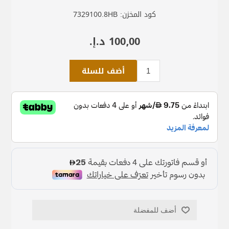
كود المخزن:
7329100.8HB
100٫00 د.إ.‏
أضف للسلة
أضف للمفضلة