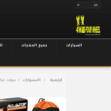
السيارات
جميع المنتجات
اك
الرئيسية
/
اكسسوارات
/
سوفت شكل 15360 كغ - 14 M