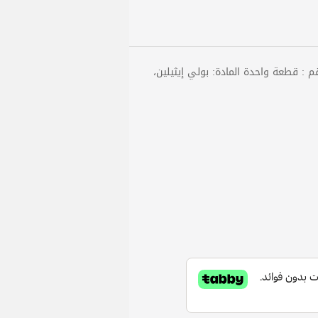
صنع : الصين الماركة : ALL-TOP طقم : قطعة واحدة المادة: بولي إيثيلين،