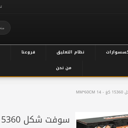
ت
سسوارات
نظام التعليق
فروعنا
من نحن
MM*60C