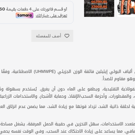
أضف للمفضلة
هيكل متين: مصنوع من 12 خيطًا مضفرًا من ألياف 
لفولاذية التقليدية، ويطفو على الماء دون أن يغرق. يُستخدم بسهولة وك
، والمقطورات، وأحزمة السحب/الإنقاذ، وحماية الأشجار، والاستخدامات الزراعية،
حلقة ذاتية الشد، تزداد قوتها مع زيادة الشد، مما يضمن عدم انزلاق العقدة
عدد الاستخدامات، سهل التخزين في حقيبة الحمل المرفقة، يشغل مساحة ص
إضافي، مما يساعد على زيادة الاحتكاك عند السحب، وفي الوقت نفسه يحمي 