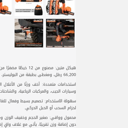
66,200 رطل، ومغطى بطبقة من البوليستر، وهو مقاوم للصدأ.
استخدامات متعددة: أخف وزنًا من الأغلال ا
وسيارات الجيب، والمركبات الرباعية، والشاحنات
سهولة الاستخدام: تصميم بسيط وفعال للغاية ل
لحزام السحب أو الحبل الحركي.
محمول وواقي: صغير الحجم وخفيف الوزن ومت
دون إضافة وزن تقريبًا، يأتي مع غلاف واقٍ 