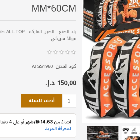
MM*60CM
بلد ال
فولاذ سبيكي
كود المخزن:
ATSS1960
150٫00 د.إ.‏
أضف للسلة