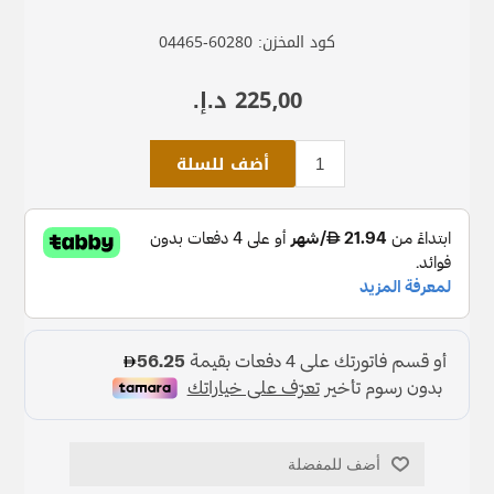
كود المخزن:
04465-60280
225٫00 د.إ.‏
أضف للسلة
أضف للمفضلة