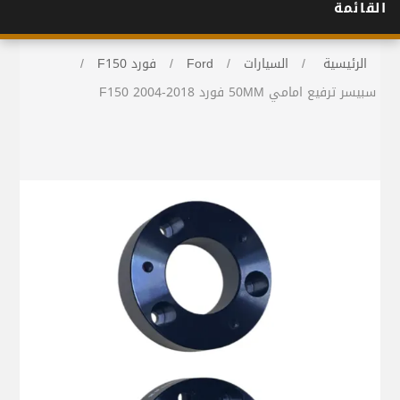
القائمة
الرئيسية
/
السيارات
/
Ford
/
فورد F150
/
سبيسر ترفيع امامي 50MM فورد F150 2004-2018