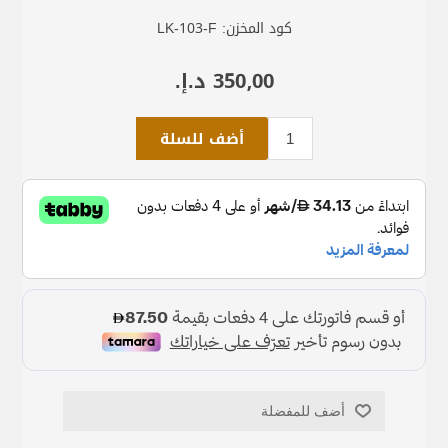
كود المخزن:
LK-103-F
350٫00 د.إ.‏
أضف للسلة
أضف للمفضلة