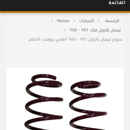
القائمة
الرئيسية
/
السيارات
/
Nissan
/
نيسان باترول فتك Y60 - Y61
/
سبرنج نيسان باترول Y60 - Y61 أمامي بروفندر 35ملم