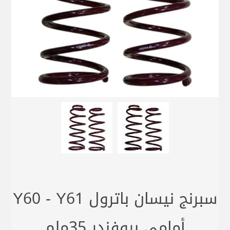
سبرنج نيسان باترول Y60 - Y61
أمامي بروفندر 35ملم