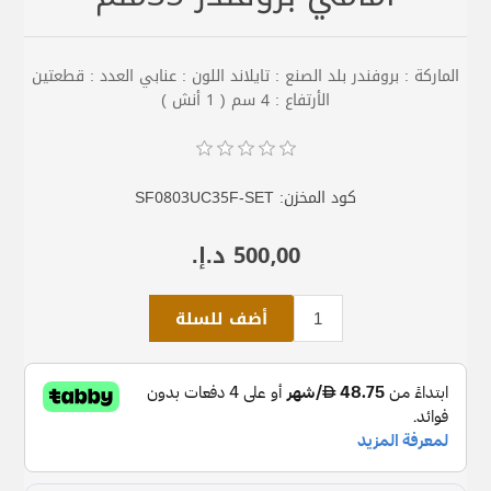
الماركة : بروفندر بلد الصنع : تايلاند اللون : عنابي العدد : قطعتين
الأرتفاع : 4 سم ( 1 أنش )
كود المخزن:
SF0803UC35F-SET
500٫00 د.إ.‏
أضف للسلة