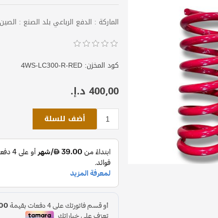
الماركة : الدفع الرباعي بلد الصنع : الصين اللون : أح
كود المخزن:
4WS-LC300-R-RED
400٫00 د.إ.‏
أضف للسلة