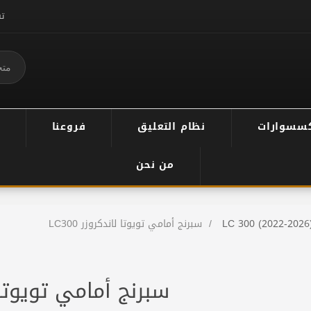
ت
سسوارات
نظام التعليق
فروعنا
من نحن
LC 300 (2022-2026
/
سبرنج أمامي تويوتا لاندكروزر LC300
سبرنج أمامي تويوتا لان