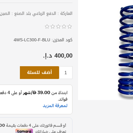
الماركة : الدفع الرباعي بلد الصنع : الصين اللون : أز
كود المخزن:
4WS-LC300-F-BLU
400٫00 د.إ.‏
أضف للسلة