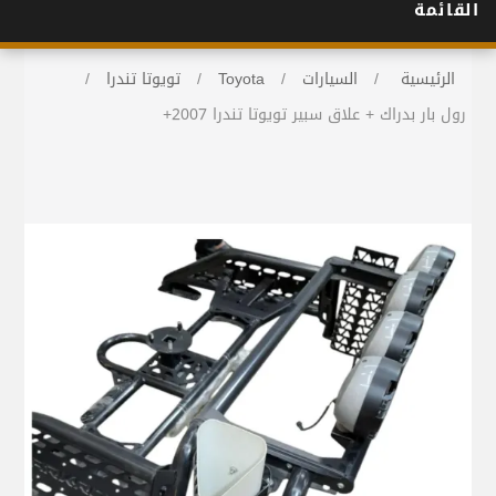
القائمة
الرئيسية
/
السيارات
/
Toyota
/
تويوتا تندرا
/
رول بار بدراك + علاق سبير تويوتا تندرا 2007+