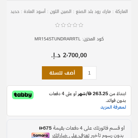
الماركة : مارك رود بلد الصنع : الصين اللون : أسود المادة : حديد
كود المخزن:
MR154STUNDRARRTL
2٬700٫00 د.إ.‏
أضف للسلة