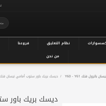
ت
سسوارات
نظام التعليق
فروعنا
من نحن
يسان باترول فتك Y60 - Y61
/
ديسك بريك باور ستوب أمامي نيسان فتك 61
ديسك بريك باور ست