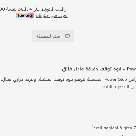
أضف للمفضلة
احصل على أداء فرامل مذهل مع أقراص الفرامل Power Stop المصممة لتوفير قوة توقف محسّن
ن التضحية بالراحة.