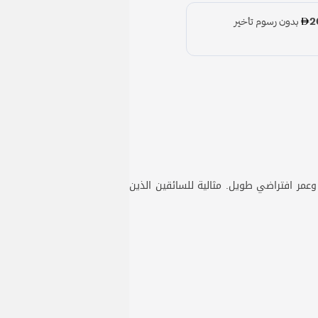
ة، وتبريد حراري فعال، وعمر افتراضي طويل. مثالية للسائقين الذين