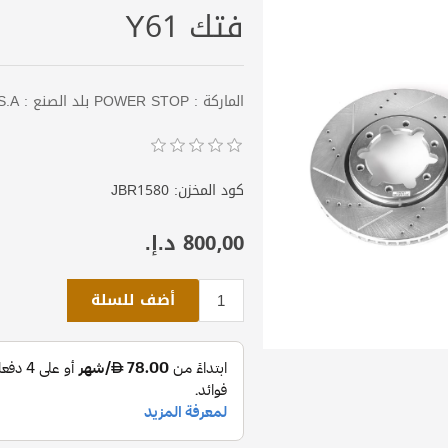
فتك Y61
الماركة : POWER STOP بلد الصنع : U.S.A الطقم : قطعتين 4 ابواب + بيك أب
كود المخزن:
JBR1580
800٫00 د.إ.‏
أضف للسلة