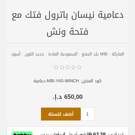
دعامية نيسان باترول فتك مع
فتحة ونش
الماركة : MBI بلد الصنع : السعودية المادة : حديد اللون : أسود
كود المخزن:
MBI-Y60-WINCH-دعامية
650٫00 د.إ.‏
أضف للسلة