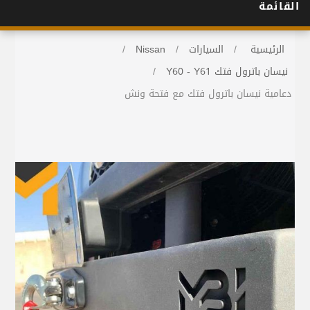
القائمة
الرئيسية
/
السيارات
/
Nissan
/
نيسان باترول فتك Y60 - Y61
/
دعامية نيسان باترول فتك مع فتحة ونش