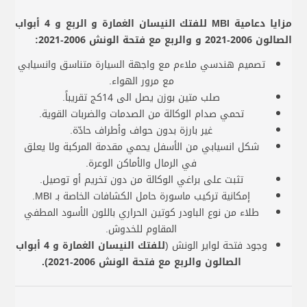
مزايا دعامية MBI للفتك النيسان الغمارة و الربع و 4 أبواب
الصالون 2006-2021 و والربع مع فتحة الونش 2006-2021:
تصميم هندسي ملاءم مع واجهة السيارة متناسق وانسيابي
مع مرور الهواء.
صلب متين بوزن يصل الى 14كج تقريباً.
تحمي صدام الوكالة من الصدمات والضربات القوية.
غير بارزة بدون حواف وأطراف حادّة.
شكل انسيابي من الأسفل يحمي مقدمة المركبة ولا يعلق
في الرمال والأماكن الوعرة.
تثبت على براغي الوكالة من دون تخريم أو توصيل.
إمكانية تركيب ماسورة حامل الكشافات الخاصة بـ MBI.
طلاء من نوع الباودر كوتين الحراري باللون الأسود المطفي
المقاوم للخدوش.
وجود فتحة لواير الونش (
للفتك النيسان الغمارة و 4 أبواب
الصالون والربع مع فتحة الونش 2006-2021).