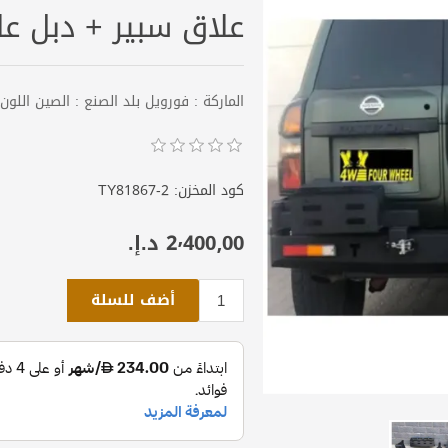
علاق سبير + دبل ع
الماركة : فورويل بلد الصنع : الصين اللون
كود المخزن:
TY81867-2
2٬400٫00 د.إ.‏
أضف للسلة