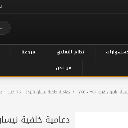
ت
سسوارات
نظام التعليق
فروعنا
من نحن
يسان باترول فتك Y60 - Y61
/
دعامية خلفية نيسان باترول Y61 فتك + علاق سبير + دبل علاق جركل