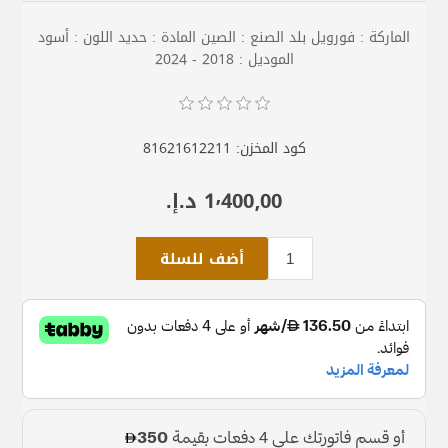
الماركة : فورويل بلد الصنع : الصين المادة : حديد اللون : أسود
الموديل : 2018 - 2024
كود المخزن:
81621612211
1٬400٫00 د.إ.‏
أضف للسلة