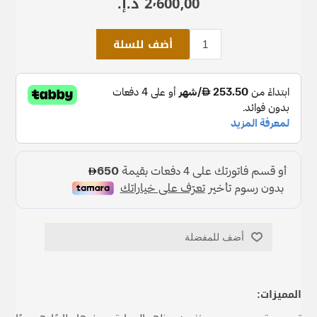
2٬600٫00 د.إ.‏
أضف للسلة
أضف للمفضلة
المميزات: