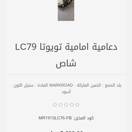
دعامية امامية تويوتا LC79
شاص
بلد الصنع : الصين الماركة : MARKROAD المادة : ستيل اللون :
أسود
كود المخزن:
MR191SLC76-FB