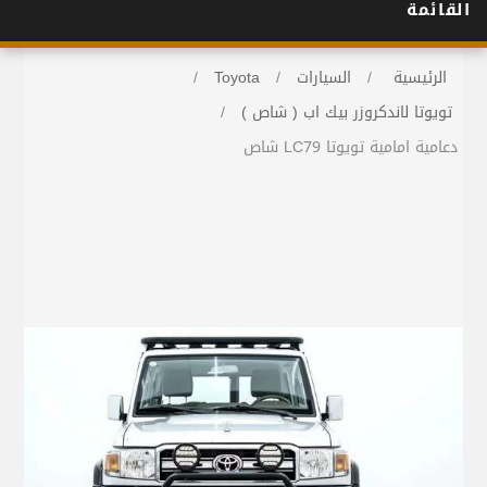
القائمة
الرئيسية
/
السيارات
/
Toyota
/
تويوتا لاندكروزر بيك اب ( شاص )
/
دعامية امامية تويوتا LC79 شاص