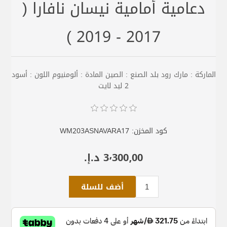
دعامية أمامية نيسان نافارا (
2017 - 2019 )
الماركة : مارك رود بلد الصنع : الصين المادة : ألومنيوم اللون : أسود
2 ليد لايت
كود المخزن:
WM203ASNAVARA17
3٬300٫00 د.إ.‏
أضف للسلة