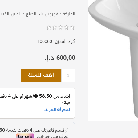
الماركة : فورويل بلد الصنع : الصين القياس : 38 × 38 × 
كود المخزن:
100060
600٫00 د.إ.‏
أضف للسلة