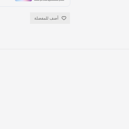
أضف للمفضلة