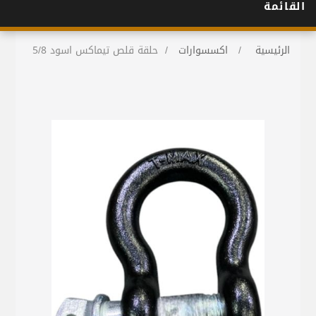
القائمة
الرئيسية
/
اكسسوارات
/
حلقة قلص تيماكس اسود 5/8