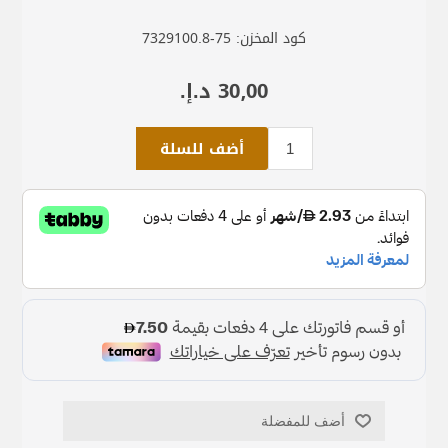
كود المخزن:
7329100.8-75
30٫00 د.إ.‏
أضف للسلة
أضف للمفضلة