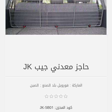
حاجز معدني جيب JK
الماركة : فورويل بلد الصنع : الصين
كود المخزن:
JK-SB01