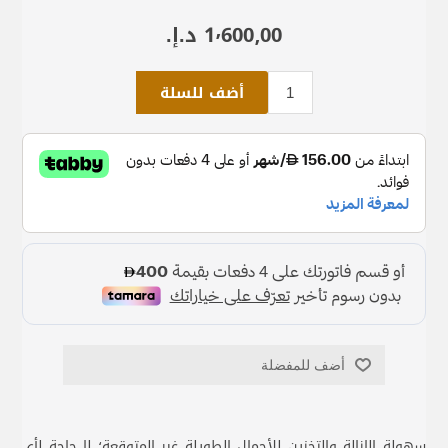
1٬600٫00 د.إ.‏
أضف للسلة
أضف للمفضلة
سهولة الإزالة والتخزين للأحمال الطويلة غير المتوقعة؛ لا حاجة لأي